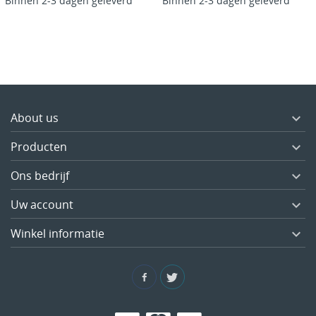
Binnen 2-3 dagen geleverd
Binnen 2-3 dagen geleverd
About us

Producten

Ons bedrijf

Uw account

Winkel informatie
