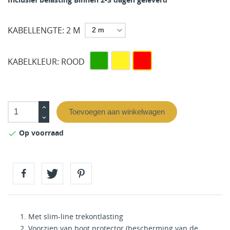
KABELLENGTE: 2 M
Groen
Geel
Rood
KABELKLEUR: ROOD
Toevoegen aan winkelwagen
Op voorraad

Met slim-line trekontlasting
Voorzien van boot protector (bescherming van de