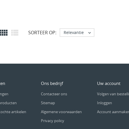


SORTEER OP:
Relevantie

ten
Ons bedrijf
Uw account
ingen
Contacteer ons
Volgen van bestell
producten
Sitemap
Inloggen
kochte artikelen
Algemene voorwaarden
Account aanmake
Privacy policy