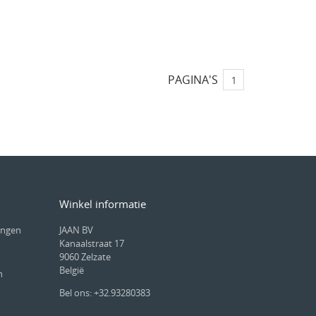
PAGINA'S
1
Winkel informatie
ingen
JAAN BV
Kanaalstraat 17
9060 Zelzate
België
n
Bel ons: +32.93280383