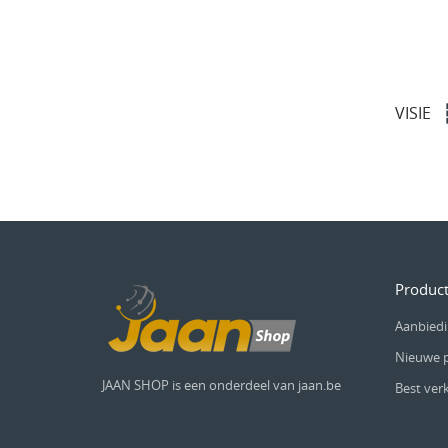
VISIE
Produc
Aanbied
Nieuwe 
JAAN SHOP is een onderdeel van
jaan.be
Best ver